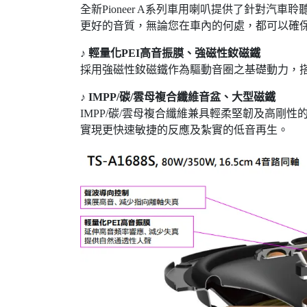
全新Pioneer A系列車用喇叭提供了針對
更好的音質，無論您在車內的何處，都可以確
♪
輕量化PEI高音振膜、強磁性釹磁鐵
採用強磁性釹磁鐵作為驅動音圈之基礎動力，搭
♪
IMPP/
碳/雲母複合纖維音盆、大型磁鐵
IMPP/碳/雲母複合纖維兼具輕柔堅韌及高
實現更快速敏捷的反應及紮實的低音再生。