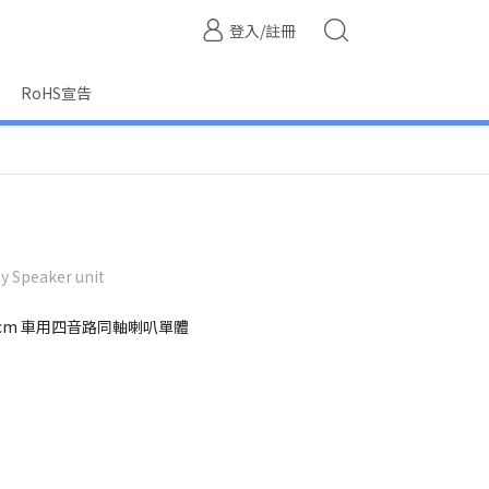
登入/註冊
RoHS宣告
y Speaker unit
5cm 車用四音路同軸喇叭單體