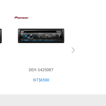
DEH-S4250BT
AVH-Z2
NT$6500
NT$1