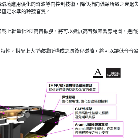
汽車聆聽環境應用優化的聲波導向控制技術，降低指向偏軸所致之衰
保恆定水準的聆聽音質。
載上輕量化PEI高音振膜，將可以延展高音頻率響應範圍，進
剛性的特性，搭配上大型磁鐵所構成之長衝程磁隙，將可以讓低音