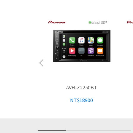
S4250BT
AVH-Z2250BT
$6500
NT$18900