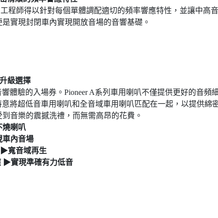
h」聲學理念下，工程師得以針對每個單體調配適切的頻率響應特性，並
便是實現封閉車內實現開放音場的音響基礎。
叭升級選擇
高級音響體驗的入場券。Pioneer A系列車用喇叭不僅提供更好
計中，特意將超低音車用喇叭和全音域車用喇叭匹配在一起，以提供
受到音樂的震撼洗禮，而無需高昂的花費。
不燒喇叭
現車內音場
 ▶寬音域再生
應 ▶實現準確有力低音