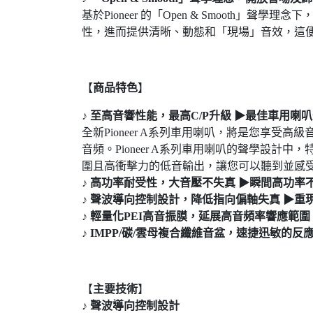
基於Pioneer 的「Open & Smoot
性，進而提供清晰、動態和「現場」音效，這
【
商品特色
】
♪ 至高音響性能，最高C/P升級 ▶最佳車用喇
全新Pioneer A系列車用喇叭，將是您享受
音頻。Pioneer A系列車用喇叭的聲學設
圍且高衝擊力的低音輸出，讓您可以聽到並感
♪ 高功率耐受性，大音壓不失真 ▶瞬間高功率
♪ 聲波導向控制設計，降低指向偏軸失真 ▶重
♪ 輕量化PEI高音振膜，延展高音頻率響應範圍
♪ IMPP/碳/雲母複合纖維音盆，速捷迅敏的反
【
主要技術
】
♪
聲波導向控制設計