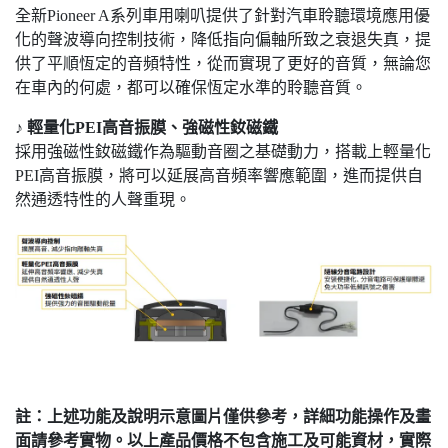
全新Pioneer A系列車用喇叭提供了針對汽車聆聽環境應用優
化的聲波導向控制技術，降低指向偏軸所致之衰退失真，提
供了平順恆定的音頻特性，從而實現了更好的音質，無論您
在車內的何處，都可以確保恆定水準的聆聽音質。
♪
輕量化PEI高音振膜、強磁性釹磁鐵
採用強磁性釹磁鐵作為驅動音圈之基礎動力，搭載上輕量化
PEI高音振膜，將可以延展高音頻率響應範圍，進而提供自
然通透特性的人聲重現。
註：上述功能及說明示意圖片僅供參考，詳細功能操作及畫
面請參考實物。以上產品價格不包含施工及可能資材，實際