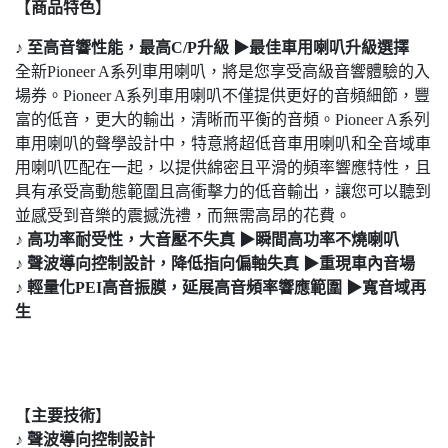
【
商品特色
】
♪ 至高音響性能，最高C/P升級 ▶最佳車用喇叭升級選擇
全新Pioneer A系列車用喇叭，將是您享受高級音響體驗的入
場券。Pioneer A系列車用喇叭不僅提供更好的音頻細節，豐
富的低音，更大的輸出，清晰而平衡的音頻。Pioneer A系列
車用喇叭的聲學設計中，特意將超低音車用喇叭和全音域車
用喇叭匹配在一起，以提供綿密且平滑的頻率響應特性，且
具有承受高動態範圍且高衝擊力的低音輸出，讓您可以聽到
並感受到音樂的震撼洗禮，而無需高昂的花費。
♪ 高功率耐受性，大音壓不失真 ▶瞬間高功率不燒喇叭
♪ 聲波導向控制設計，降低指向偏軸失真 ▶重現車內音場
♪ 輕量化PEI高音振膜，延展高音頻率響應範圍 ▶寬音域再
生
【
主要技術
】
♪
聲波導向控制設計