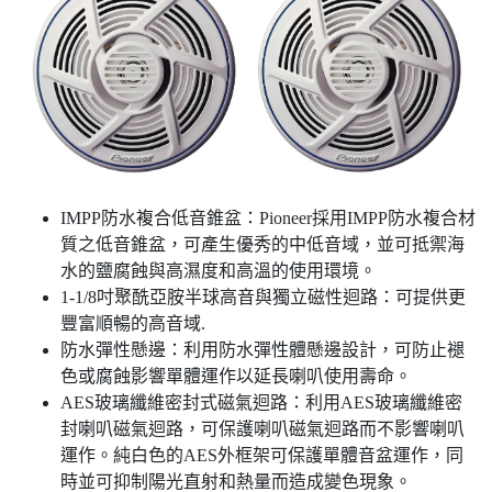
IMPP防水複合低音錐盆：Pioneer採用IMPP防水複合材
質之低音錐盆，可產生優秀的中低音域，並可抵禦海
水的鹽腐蝕與高濕度和高溫的使用環境。
1-1/8吋聚酰亞胺半球高音與獨立磁性迴路：可提供更
豐富順暢的高音域.
防水彈性懸邊：利用防水彈性體懸邊設計，可防止褪
色或腐蝕影響單體運作以延長喇叭使用壽命。
AES玻璃纖維密封式磁氣迴路：利用AES玻璃纖維密
封喇叭磁氣迴路，可保護喇叭磁氣迴路而不影響喇叭
運作。純白色的AES外框架可保護單體音盆運作，同
時並可抑制陽光直射和熱量而造成變色現象。