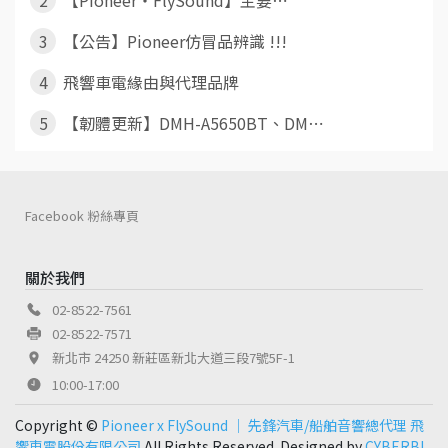
2
【Pioneer・FlySound】主要⋯
3
【公告】Pioneer仿冒品辨識 !!!
4
飛響車電緣由與代理品牌
5
【韌體更新】DMH-A5650BT、DM⋯
Facebook 粉絲專頁
關於我們
02-8522-7561
02-8522-7571
新北市 24250 新莊區新北大道三段7號5F-1
10:00-17:00
Copyright ©
Pioneer x FlySound │ 先鋒汽車/船舶音響總代理 飛
響車電股份有限公司
All Rights Reserved. Designed by
CYBERBI