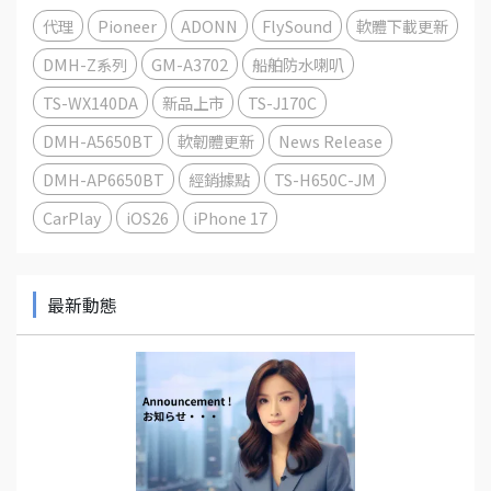
代理
Pioneer
ADONN
FlySound
軟體下載更新
DMH-Z系列
GM-A3702
船舶防水喇叭
TS-WX140DA
新品上市
TS-J170C
DMH-A5650BT
軟韌體更新
News Release
DMH-AP6650BT
經銷據點
TS-H650C-JM
CarPlay
iOS26
iPhone 17
最新動態