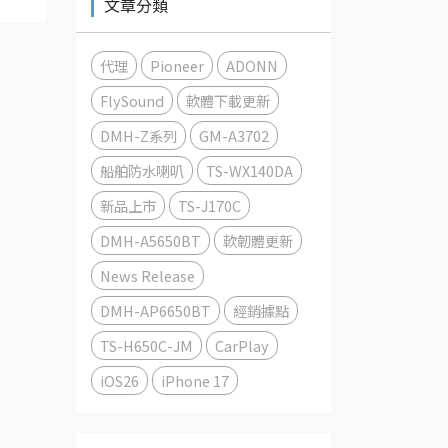
文章分類
代理
Pioneer
ADONN
FlySound
軟體下載更新
DMH-Z系列
GM-A3702
船舶防水喇叭
TS-WX140DA
新品上市
TS-J170C
DMH-A5650BT
軟韌體更新
News Release
DMH-AP6650BT
經銷據點
TS-H650C-JM
CarPlay
iOS26
iPhone 17