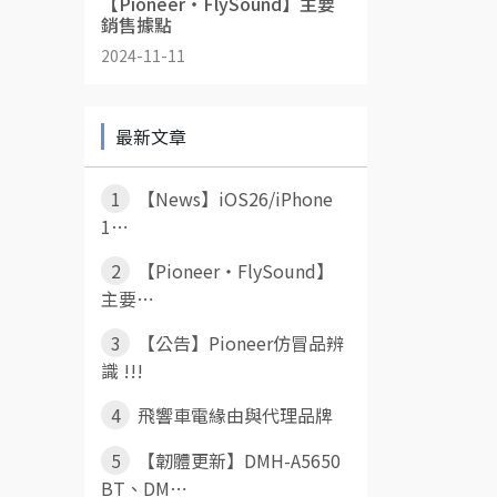
【Pioneer・FlySound】主要
銷售據點
2024-11-11
最新文章
1
【News】iOS26/iPhone
1⋯
2
【Pioneer・FlySound】
主要⋯
3
【公告】Pioneer仿冒品辨
識 !!!
4
飛響車電緣由與代理品牌
5
【韌體更新】DMH-A5650
BT、DM⋯