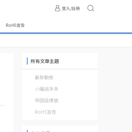
登入/註冊
RoHS宣告
所有文章主題
最新動態
小編話多多
保固這樣做
RoHS宣告