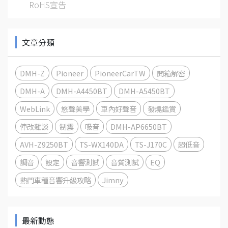
RoHS宣告
文章分類
DMH-Z
Pioneer
PioneerCarTW
開箱解密
DMH-A
DMH-A4450BT
DMH-A5450BT
WebLink
悠聲美學
車內好聲音
發燒鑑賞
俥改雜談
制震
吸音
DMH-AP6650BT
AVH-Z9250BT
TS-WX140DA
TS-J170C
超低音
調音
設定
音響測試
音質測試
EQ
熱門車種音響升級攻略
Jimny
最新動態